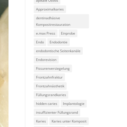
apikale Ostitis
Approximalkaries
dentinadhäsive
Kompositrestauration
e.max Press
Einprobe
Endo
Endodontie
endodontische Seitenkanäle
Endorevision
Fissurenversiegelung
Frontzahnfraktur
Frontzahnästhetik
Füllungsrandkaries
hidden caries
Implantologie
insuffizienter Füllungsrand
Karies
Karies unter Komposit