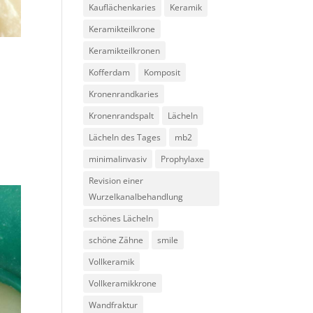
Kauflächenkaries
Keramik
Keramikteilkrone
Keramikteilkronen
Kofferdam
Komposit
Kronenrandkaries
Kronenrandspalt
Lächeln
Lächeln des Tages
mb2
minimalinvasiv
Prophylaxe
Revision einer
Wurzelkanalbehandlung
schönes Lächeln
schöne Zähne
smile
Vollkeramik
Vollkeramikkrone
Wandfraktur