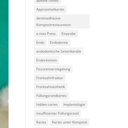
apikale Ostitis
Approximalkaries
dentinadhäsive
Kompositrestauration
e.max Press
Einprobe
Endo
Endodontie
endodontische Seitenkanäle
Endorevision
Fissurenversiegelung
Frontzahnfraktur
Frontzahnästhetik
Füllungsrandkaries
hidden caries
Implantologie
insuffizienter Füllungsrand
Karies
Karies unter Komposit