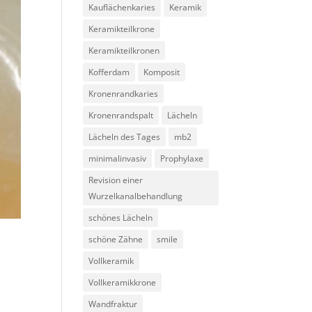
Kauflächenkaries
Keramik
Keramikteilkrone
Keramikteilkronen
Kofferdam
Komposit
Kronenrandkaries
Kronenrandspalt
Lächeln
Lächeln des Tages
mb2
minimalinvasiv
Prophylaxe
Revision einer
Wurzelkanalbehandlung
schönes Lächeln
schöne Zähne
smile
Vollkeramik
Vollkeramikkrone
Wandfraktur