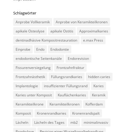
Schlagwörter
Anprobe Vollkeramik
Anprobe von Keramikteilkronen
apikale Osteolyse
apikale Ostitis
Approximalkaries
dentinadhäsive Kompositrestauration
e.max Press
Einprobe
Endo
Endodontie
endodontische Seitenkanäle
Endorevision
Fissurenversiegelung
Frontzahnfraktur
Frontzahnästhetik
Füllungsrandkaries
hidden caries
Implantologie
insuffizienter Füllungsrand
Karies
Karies unter Komposit
Kauflächenkaries
Keramik
Keramikteilkrone
Keramikteilkronen
Kofferdam
Komposit
Kronenrandkaries
Kronenrandspalt
Lächeln
Lächeln des Tages
mb2
minimalinvasiv
Prophylaxe
Revision einer Wurzelkanalbehandlung