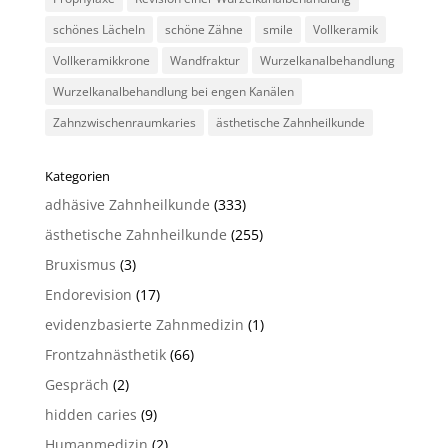
schönes Lächeln
schöne Zähne
smile
Vollkeramik
Vollkeramikkrone
Wandfraktur
Wurzelkanalbehandlung
Wurzelkanalbehandlung bei engen Kanälen
Zahnzwischenraumkaries
ästhetische Zahnheilkunde
Kategorien
adhäsive Zahnheilkunde
(333)
ästhetische Zahnheilkunde
(255)
Bruxismus
(3)
Endorevision
(17)
evidenzbasierte Zahnmedizin
(1)
Frontzahnästhetik
(66)
Gespräch
(2)
hidden caries
(9)
Humanmedizin
(2)