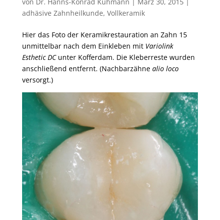
von
Dr. Hanns-Konrad Kuhmann
|
März 30, 2015
|
adhäsive Zahnheilkunde
,
Vollkeramik
Hier das Foto der Keramikrestauration an Zahn 15
unmittelbar nach dem Einkleben mit
Variolink
Esthetic DC
unter Kofferdam. Die Kleberreste wurden
anschließend entfernt. (Nachbarzähne
alio loco
versorgt.)