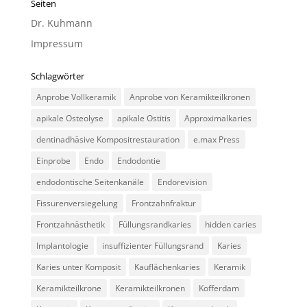
Seiten
Dr. Kuhmann
Impressum
Schlagwörter
Anprobe Vollkeramik
Anprobe von Keramikteilkronen
apikale Osteolyse
apikale Ostitis
Approximalkaries
dentinadhäsive Kompositrestauration
e.max Press
Einprobe
Endo
Endodontie
endodontische Seitenkanäle
Endorevision
Fissurenversiegelung
Frontzahnfraktur
Frontzahnästhetik
Füllungsrandkaries
hidden caries
Implantologie
insuffizienter Füllungsrand
Karies
Karies unter Komposit
Kauflächenkaries
Keramik
Keramikteilkrone
Keramikteilkronen
Kofferdam