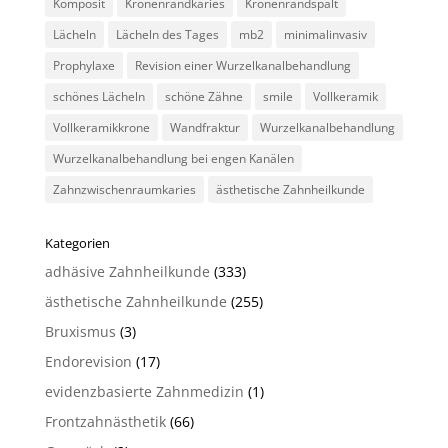
Komposit
Kronenrandkaries
Kronenrandspalt
Lächeln
Lächeln des Tages
mb2
minimalinvasiv
Prophylaxe
Revision einer Wurzelkanalbehandlung
schönes Lächeln
schöne Zähne
smile
Vollkeramik
Vollkeramikkrone
Wandfraktur
Wurzelkanalbehandlung
Wurzelkanalbehandlung bei engen Kanälen
Zahnzwischenraumkaries
ästhetische Zahnheilkunde
Kategorien
adhäsive Zahnheilkunde
(333)
ästhetische Zahnheilkunde
(255)
Bruxismus
(3)
Endorevision
(17)
evidenzbasierte Zahnmedizin
(1)
Frontzahnästhetik
(66)