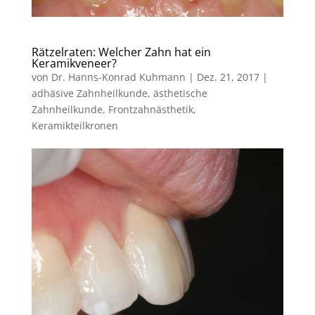
Rätzelraten: Welcher Zahn hat ein
Keramikveneer?
von
Dr. Hanns-Konrad Kuhmann
|
Dez. 21, 2017
|
adhäsive Zahnheilkunde
,
ästhetische
Zahnheilkunde
,
Frontzahnästhetik
,
Keramikteilkronen