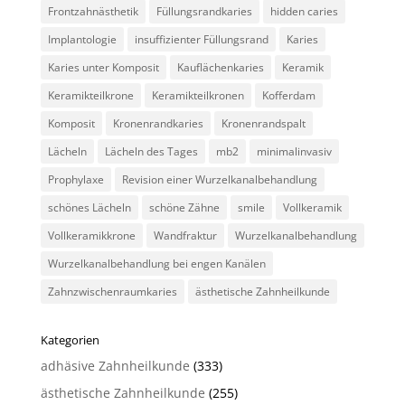
Frontzahnästhetik
Füllungsrandkaries
hidden caries
Implantologie
insuffizienter Füllungsrand
Karies
Karies unter Komposit
Kauflächenkaries
Keramik
Keramikteilkrone
Keramikteilkronen
Kofferdam
Komposit
Kronenrandkaries
Kronenrandspalt
Lächeln
Lächeln des Tages
mb2
minimalinvasiv
Prophylaxe
Revision einer Wurzelkanalbehandlung
schönes Lächeln
schöne Zähne
smile
Vollkeramik
Vollkeramikkrone
Wandfraktur
Wurzelkanalbehandlung
Wurzelkanalbehandlung bei engen Kanälen
Zahnzwischenraumkaries
ästhetische Zahnheilkunde
Kategorien
adhäsive Zahnheilkunde
(333)
ästhetische Zahnheilkunde
(255)