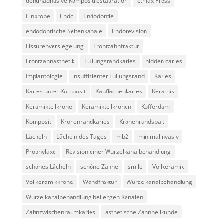
dentinadhäsive Kompositrestauration
e.max Press
Einprobe
Endo
Endodontie
endodontische Seitenkanäle
Endorevision
Fissurenversiegelung
Frontzahnfraktur
Frontzahnästhetik
Füllungsrandkaries
hidden caries
Implantologie
insuffizienter Füllungsrand
Karies
Karies unter Komposit
Kauflächenkaries
Keramik
Keramikteilkrone
Keramikteilkronen
Kofferdam
Komposit
Kronenrandkaries
Kronenrandspalt
Lächeln
Lächeln des Tages
mb2
minimalinvasiv
Prophylaxe
Revision einer Wurzelkanalbehandlung
schönes Lächeln
schöne Zähne
smile
Vollkeramik
Vollkeramikkrone
Wandfraktur
Wurzelkanalbehandlung
Wurzelkanalbehandlung bei engen Kanälen
Zahnzwischenraumkaries
ästhetische Zahnheilkunde