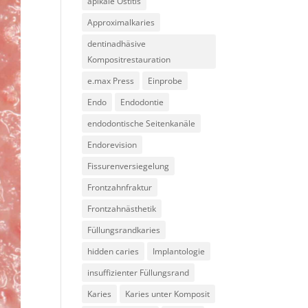
apikale Ostitis
Approximalkaries
dentinadhäsive
Kompositrestauration
e.max Press
Einprobe
Endo
Endodontie
endodontische Seitenkanäle
Endorevision
Fissurenversiegelung
Frontzahnfraktur
Frontzahnästhetik
Füllungsrandkaries
hidden caries
Implantologie
insuffizienter Füllungsrand
Karies
Karies unter Komposit