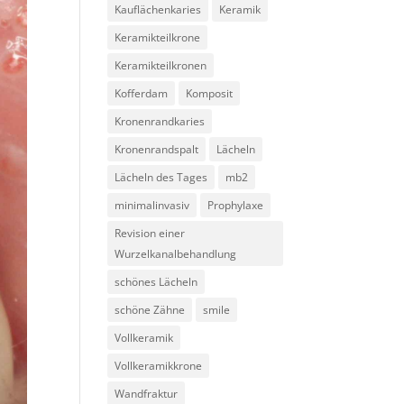
Kauflächenkaries
Keramik
Keramikteilkrone
Keramikteilkronen
Kofferdam
Komposit
Kronenrandkaries
Kronenrandspalt
Lächeln
Lächeln des Tages
mb2
minimalinvasiv
Prophylaxe
Revision einer
Wurzelkanalbehandlung
schönes Lächeln
schöne Zähne
smile
Vollkeramik
Vollkeramikkrone
Wandfraktur