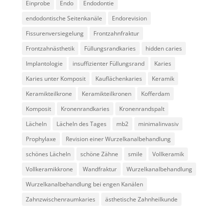
Einprobe
Endo
Endodontie
endodontische Seitenkanäle
Endorevision
Fissurenversiegelung
Frontzahnfraktur
Frontzahnästhetik
Füllungsrandkaries
hidden caries
Implantologie
insuffizienter Füllungsrand
Karies
Karies unter Komposit
Kauflächenkaries
Keramik
Keramikteilkrone
Keramikteilkronen
Kofferdam
Komposit
Kronenrandkaries
Kronenrandspalt
Lächeln
Lächeln des Tages
mb2
minimalinvasiv
Prophylaxe
Revision einer Wurzelkanalbehandlung
schönes Lächeln
schöne Zähne
smile
Vollkeramik
Vollkeramikkrone
Wandfraktur
Wurzelkanalbehandlung
Wurzelkanalbehandlung bei engen Kanälen
Zahnzwischenraumkaries
ästhetische Zahnheilkunde