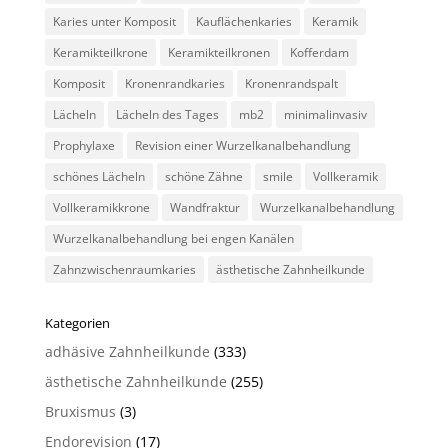
Karies unter Komposit
Kauflächenkaries
Keramik
Keramikteilkrone
Keramikteilkronen
Kofferdam
Komposit
Kronenrandkaries
Kronenrandspalt
Lächeln
Lächeln des Tages
mb2
minimalinvasiv
Prophylaxe
Revision einer Wurzelkanalbehandlung
schönes Lächeln
schöne Zähne
smile
Vollkeramik
Vollkeramikkrone
Wandfraktur
Wurzelkanalbehandlung
Wurzelkanalbehandlung bei engen Kanälen
Zahnzwischenraumkaries
ästhetische Zahnheilkunde
Kategorien
adhäsive Zahnheilkunde
(333)
ästhetische Zahnheilkunde
(255)
Bruxismus
(3)
Endorevision
(17)