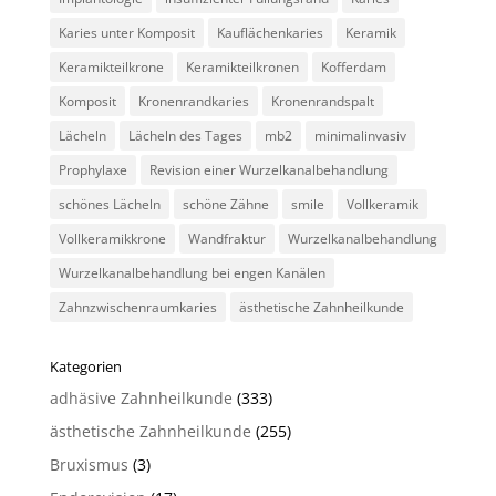
Karies unter Komposit
Kauflächenkaries
Keramik
Keramikteilkrone
Keramikteilkronen
Kofferdam
Komposit
Kronenrandkaries
Kronenrandspalt
Lächeln
Lächeln des Tages
mb2
minimalinvasiv
Prophylaxe
Revision einer Wurzelkanalbehandlung
schönes Lächeln
schöne Zähne
smile
Vollkeramik
Vollkeramikkrone
Wandfraktur
Wurzelkanalbehandlung
Wurzelkanalbehandlung bei engen Kanälen
Zahnzwischenraumkaries
ästhetische Zahnheilkunde
Kategorien
adhäsive Zahnheilkunde
(333)
ästhetische Zahnheilkunde
(255)
Bruxismus
(3)