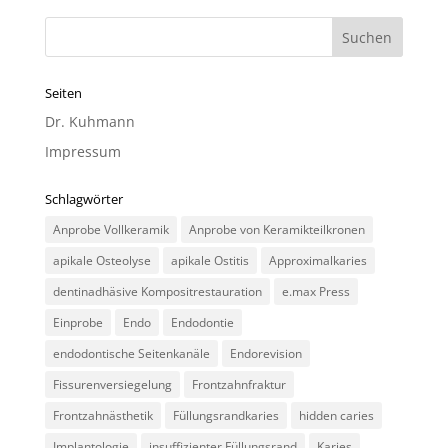
Seiten
Dr. Kuhmann
Impressum
Schlagwörter
Anprobe Vollkeramik
Anprobe von Keramikteilkronen
apikale Osteolyse
apikale Ostitis
Approximalkaries
dentinadhäsive Kompositrestauration
e.max Press
Einprobe
Endo
Endodontie
endodontische Seitenkanäle
Endorevision
Fissurenversiegelung
Frontzahnfraktur
Frontzahnästhetik
Füllungsrandkaries
hidden caries
Implantologie
insuffizienter Füllungsrand
Karies