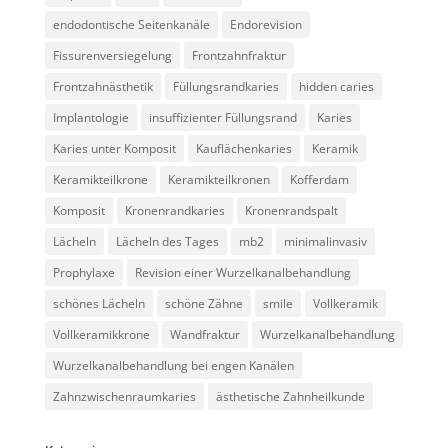
endodontische Seitenkanäle
Endorevision
Fissurenversiegelung
Frontzahnfraktur
Frontzahnästhetik
Füllungsrandkaries
hidden caries
Implantologie
insuffizienter Füllungsrand
Karies
Karies unter Komposit
Kauflächenkaries
Keramik
Keramikteilkrone
Keramikteilkronen
Kofferdam
Komposit
Kronenrandkaries
Kronenrandspalt
Lächeln
Lächeln des Tages
mb2
minimalinvasiv
Prophylaxe
Revision einer Wurzelkanalbehandlung
schönes Lächeln
schöne Zähne
smile
Vollkeramik
Vollkeramikkrone
Wandfraktur
Wurzelkanalbehandlung
Wurzelkanalbehandlung bei engen Kanälen
Zahnzwischenraumkaries
ästhetische Zahnheilkunde