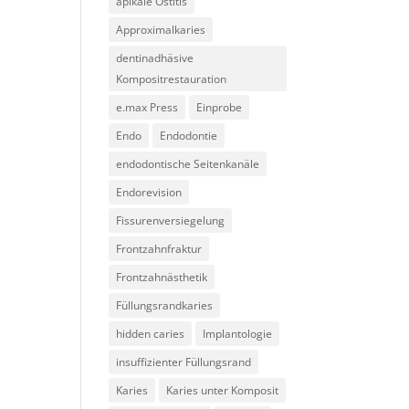
apikale Ostitis
Approximalkaries
dentinadhäsive
Kompositrestauration
e.max Press
Einprobe
Endo
Endodontie
endodontische Seitenkanäle
Endorevision
Fissurenversiegelung
Frontzahnfraktur
Frontzahnästhetik
Füllungsrandkaries
hidden caries
Implantologie
insuffizienter Füllungsrand
Karies
Karies unter Komposit