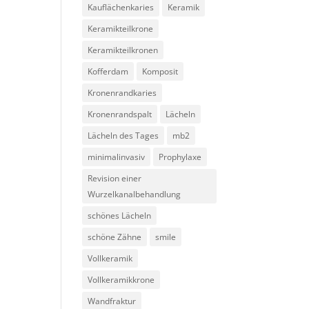
Kauflächenkaries
Keramik
Keramikteilkrone
Keramikteilkronen
Kofferdam
Komposit
Kronenrandkaries
Kronenrandspalt
Lächeln
Lächeln des Tages
mb2
minimalinvasiv
Prophylaxe
Revision einer
Wurzelkanalbehandlung
schönes Lächeln
schöne Zähne
smile
Vollkeramik
Vollkeramikkrone
Wandfraktur