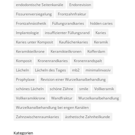
endodontische Seitenkanäle
Endorevision
Fissurenversiegelung
Frontzahnfraktur
Frontzahnästhetik
Füllungsrandkaries
hidden caries
Implantologie
insuffizienter Füllungsrand
Karies
Karies unter Komposit
Kauflächenkaries
Keramik
Keramikteilkrone
Keramikteilkronen
Kofferdam
Komposit
Kronenrandkaries
Kronenrandspalt
Lächeln
Lächeln des Tages
mb2
minimalinvasiv
Prophylaxe
Revision einer Wurzelkanalbehandlung
schönes Lächeln
schöne Zähne
smile
Vollkeramik
Vollkeramikkrone
Wandfraktur
Wurzelkanalbehandlung
Wurzelkanalbehandlung bei engen Kanälen
Zahnzwischenraumkaries
ästhetische Zahnheilkunde
Kategorien