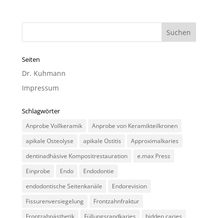
Seiten
Dr. Kuhmann
Impressum
Schlagwörter
Anprobe Vollkeramik
Anprobe von Keramikteilkronen
apikale Osteolyse
apikale Ostitis
Approximalkaries
dentinadhäsive Kompositrestauration
e.max Press
Einprobe
Endo
Endodontie
endodontische Seitenkanäle
Endorevision
Fissurenversiegelung
Frontzahnfraktur
Frontzahnästhetik
Füllungsrandkaries
hidden caries