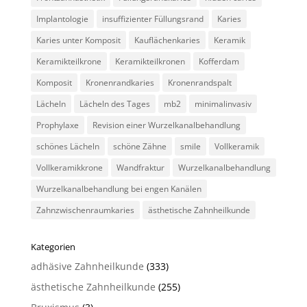
Implantologie
insuffizienter Füllungsrand
Karies
Karies unter Komposit
Kauflächenkaries
Keramik
Keramikteilkrone
Keramikteilkronen
Kofferdam
Komposit
Kronenrandkaries
Kronenrandspalt
Lächeln
Lächeln des Tages
mb2
minimalinvasiv
Prophylaxe
Revision einer Wurzelkanalbehandlung
schönes Lächeln
schöne Zähne
smile
Vollkeramik
Vollkeramikkrone
Wandfraktur
Wurzelkanalbehandlung
Wurzelkanalbehandlung bei engen Kanälen
Zahnzwischenraumkaries
ästhetische Zahnheilkunde
Kategorien
adhäsive Zahnheilkunde
(333)
ästhetische Zahnheilkunde
(255)