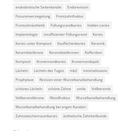
endodontische Seitenkanäle
Endorevision
Fissurenversiegelung
Frontzahnfraktur
Frontzahnästhetik
Füllungsrandkaries
hidden caries
Implantologie
insuffizienter Füllungsrand
Karies
Karies unter Komposit
Kauflächenkaries
Keramik
Keramikteilkrone
Keramikteilkronen
Kofferdam
Komposit
Kronenrandkaries
Kronenrandspalt
Lächeln
Lächeln des Tages
mb2
minimalinvasiv
Prophylaxe
Revision einer Wurzelkanalbehandlung
schönes Lächeln
schöne Zähne
smile
Vollkeramik
Vollkeramikkrone
Wandfraktur
Wurzelkanalbehandlung
Wurzelkanalbehandlung bei engen Kanälen
Zahnzwischenraumkaries
ästhetische Zahnheilkunde