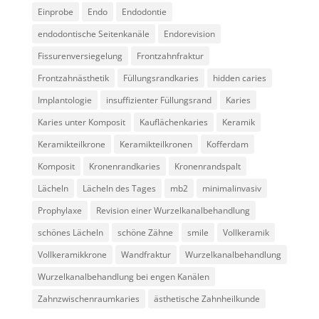
Einprobe
Endo
Endodontie
endodontische Seitenkanäle
Endorevision
Fissurenversiegelung
Frontzahnfraktur
Frontzahnästhetik
Füllungsrandkaries
hidden caries
Implantologie
insuffizienter Füllungsrand
Karies
Karies unter Komposit
Kauflächenkaries
Keramik
Keramikteilkrone
Keramikteilkronen
Kofferdam
Komposit
Kronenrandkaries
Kronenrandspalt
Lächeln
Lächeln des Tages
mb2
minimalinvasiv
Prophylaxe
Revision einer Wurzelkanalbehandlung
schönes Lächeln
schöne Zähne
smile
Vollkeramik
Vollkeramikkrone
Wandfraktur
Wurzelkanalbehandlung
Wurzelkanalbehandlung bei engen Kanälen
Zahnzwischenraumkaries
ästhetische Zahnheilkunde