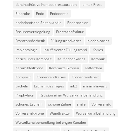
dentinadhäsive Kompositrestauration
e.max Press
Einprobe
Endo
Endodontie
endodontische Seitenkanäle
Endorevision
Fissurenversiegelung
Frontzahnfraktur
Frontzahnästhetik
Füllungsrandkaries
hidden caries
Implantologie
insuffizienter Füllungsrand
Karies
Karies unter Komposit
Kauflächenkaries
Keramik
Keramikteilkrone
Keramikteilkronen
Kofferdam
Komposit
Kronenrandkaries
Kronenrandspalt
Lächeln
Lächeln des Tages
mb2
minimalinvasiv
Prophylaxe
Revision einer Wurzelkanalbehandlung
schönes Lächeln
schöne Zähne
smile
Vollkeramik
Vollkeramikkrone
Wandfraktur
Wurzelkanalbehandlung
Wurzelkanalbehandlung bei engen Kanälen