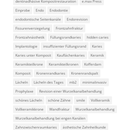
dentinadhäsive Kompositrestauration
e.max Press
Einprobe
Endo
Endodontie
endodontische Seitenkanäle
Endorevision
Fissurenversiegelung
Frontzahnfraktur
Frontzahnästhetik
Füllungsrandkaries
hidden caries
Implantologie
insuffizienter Füllungsrand
Karies
Karies unter Komposit
Kauflächenkaries
Keramik
Keramikteilkrone
Keramikteilkronen
Kofferdam
Komposit
Kronenrandkaries
Kronenrandspalt
Lächeln
Lächeln des Tages
mb2
minimalinvasiv
Prophylaxe
Revision einer Wurzelkanalbehandlung
schönes Lächeln
schöne Zähne
smile
Vollkeramik
Vollkeramikkrone
Wandfraktur
Wurzelkanalbehandlung
Wurzelkanalbehandlung bei engen Kanälen
Zahnzwischenraumkaries
ästhetische Zahnheilkunde