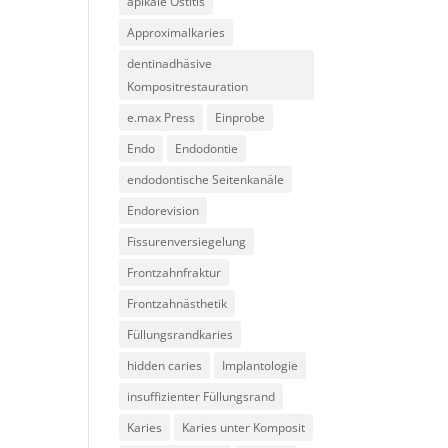
apikale Ostitis
Approximalkaries
dentinadhäsive
Kompositrestauration
e.max Press
Einprobe
Endo
Endodontie
endodontische Seitenkanäle
Endorevision
Fissurenversiegelung
Frontzahnfraktur
Frontzahnästhetik
Füllungsrandkaries
hidden caries
Implantologie
insuffizienter Füllungsrand
Karies
Karies unter Komposit