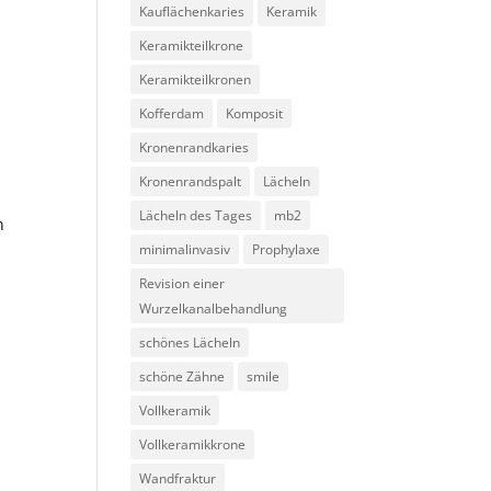
Kauflächenkaries
Keramik
Keramikteilkrone
Keramikteilkronen
Kofferdam
Komposit
Kronenrandkaries
Kronenrandspalt
Lächeln
Lächeln des Tages
mb2
n
minimalinvasiv
Prophylaxe
Revision einer
Wurzelkanalbehandlung
schönes Lächeln
schöne Zähne
smile
Vollkeramik
Vollkeramikkrone
Wandfraktur