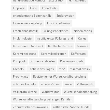
dentinadhäsive Kompositrestauration
e.max Press
Einprobe
Endo
Endodontie
endodontische Seitenkanäle
Endorevision
Fissurenversiegelung
Frontzahnfraktur
Frontzahnästhetik
Füllungsrandkaries
hidden caries
Implantologie
insuffizienter Füllungsrand
Karies
Karies unter Komposit
Kauflächenkaries
Keramik
Keramikteilkrone
Keramikteilkronen
Kofferdam
Komposit
Kronenrandkaries
Kronenrandspalt
Lächeln
Lächeln des Tages
mb2
minimalinvasiv
Prophylaxe
Revision einer Wurzelkanalbehandlung
schönes Lächeln
schöne Zähne
smile
Vollkeramik
Vollkeramikkrone
Wandfraktur
Wurzelkanalbehandlung
Wurzelkanalbehandlung bei engen Kanälen
Zahnzwischenraumkaries
ästhetische Zahnheilkunde