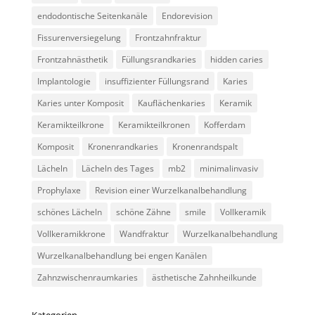
endodontische Seitenkanäle
Endorevision
Fissurenversiegelung
Frontzahnfraktur
Frontzahnästhetik
Füllungsrandkaries
hidden caries
Implantologie
insuffizienter Füllungsrand
Karies
Karies unter Komposit
Kauflächenkaries
Keramik
Keramikteilkrone
Keramikteilkronen
Kofferdam
Komposit
Kronenrandkaries
Kronenrandspalt
Lächeln
Lächeln des Tages
mb2
minimalinvasiv
Prophylaxe
Revision einer Wurzelkanalbehandlung
schönes Lächeln
schöne Zähne
smile
Vollkeramik
Vollkeramikkrone
Wandfraktur
Wurzelkanalbehandlung
Wurzelkanalbehandlung bei engen Kanälen
Zahnzwischenraumkaries
ästhetische Zahnheilkunde