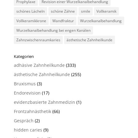
Prophylaxe
Revision einer Wurzelkanalbehandlung
schönes Lächeln
schöne Zähne
smile
Vollkeramik
Vollkeramikkrone
Wandfraktur
Wurzelkanalbehandlung
Wurzelkanalbehandlung bei engen Kanälen
Zahnzwischenraumkaries
ästhetische Zahnheilkunde
Kategorien
adhäsive Zahnheilkunde
(333)
ästhetische Zahnheilkunde
(255)
Bruxismus
(3)
Endorevision
(17)
evidenzbasierte Zahnmedizin
(1)
Frontzahnästhetik
(66)
Gespräch
(2)
hidden caries
(9)