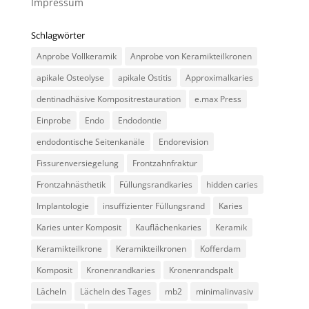
Impressum
Schlagwörter
Anprobe Vollkeramik
Anprobe von Keramikteilkronen
apikale Osteolyse
apikale Ostitis
Approximalkaries
dentinadhäsive Kompositrestauration
e.max Press
Einprobe
Endo
Endodontie
endodontische Seitenkanäle
Endorevision
Fissurenversiegelung
Frontzahnfraktur
Frontzahnästhetik
Füllungsrandkaries
hidden caries
Implantologie
insuffizienter Füllungsrand
Karies
Karies unter Komposit
Kauflächenkaries
Keramik
Keramikteilkrone
Keramikteilkronen
Kofferdam
Komposit
Kronenrandkaries
Kronenrandspalt
Lächeln
Lächeln des Tages
mb2
minimalinvasiv