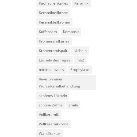
Kauflächenkaries
Keramik
Keramikteilkrone
Keramikteilkronen
Kofferdam
Komposit
Kronenrandkaries
Kronenrandspalt
Lächeln
Lächeln des Tages
mb2
minimalinvasiv
Prophylaxe
Revision einer
Wurzelkanalbehandlung
schönes Lächeln
schöne Zähne
smile
Vollkeramik
Vollkeramikkrone
Wandfraktur