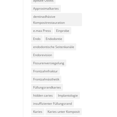
apikale Ostitis
Approximalkaries
dentinadhäsive
Kompositrestauration
e.max Press
Einprobe
Endo
Endodontie
endodontische Seitenkanäle
Endorevision
Fissurenversiegelung
Frontzahnfraktur
Frontzahnästhetik
Füllungsrandkaries
hidden caries
Implantologie
insuffizienter Füllungsrand
Karies
Karies unter Komposit