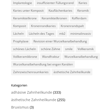
Implantologie
insuffizienter Füllungsrand
Karies
Karies unter Komposit
Kauflächenkaries
Keramik
Keramikteilkrone
Keramikteilkronen
Kofferdam
Komposit
Kronenrandkaries
Kronenrandspalt
Lächeln
Lächeln des Tages
mb2
minimalinvasiv
Prophylaxe
Revision einer Wurzelkanalbehandlung
schönes Lächeln
schöne Zähne
smile
Vollkeramik
Vollkeramikkrone
Wandfraktur
Wurzelkanalbehandlung
Wurzelkanalbehandlung bei engen Kanälen
Zahnzwischenraumkaries
ästhetische Zahnheilkunde
Kategorien
adhäsive Zahnheilkunde
(333)
ästhetische Zahnheilkunde
(255)
Bruxismus
(3)