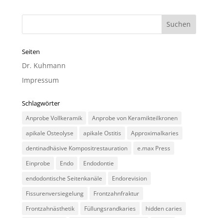
Seiten
Dr. Kuhmann
Impressum
Schlagwörter
Anprobe Vollkeramik
Anprobe von Keramikteilkronen
apikale Osteolyse
apikale Ostitis
Approximalkaries
dentinadhäsive Kompositrestauration
e.max Press
Einprobe
Endo
Endodontie
endodontische Seitenkanäle
Endorevision
Fissurenversiegelung
Frontzahnfraktur
Frontzahnästhetik
Füllungsrandkaries
hidden caries