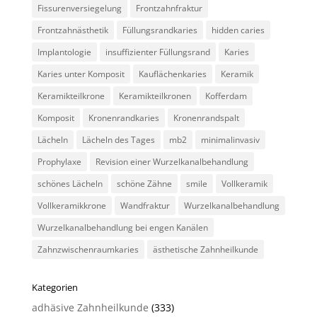
Fissurenversiegelung
Frontzahnfraktur
Frontzahnästhetik
Füllungsrandkaries
hidden caries
Implantologie
insuffizienter Füllungsrand
Karies
Karies unter Komposit
Kauflächenkaries
Keramik
Keramikteilkrone
Keramikteilkronen
Kofferdam
Komposit
Kronenrandkaries
Kronenrandspalt
Lächeln
Lächeln des Tages
mb2
minimalinvasiv
Prophylaxe
Revision einer Wurzelkanalbehandlung
schönes Lächeln
schöne Zähne
smile
Vollkeramik
Vollkeramikkrone
Wandfraktur
Wurzelkanalbehandlung
Wurzelkanalbehandlung bei engen Kanälen
Zahnzwischenraumkaries
ästhetische Zahnheilkunde
Kategorien
adhäsive Zahnheilkunde
(333)