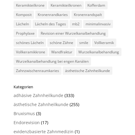
Keramikteilkrone
Keramikteilkronen
Kofferdam
Komposit
Kronenrandkaries
Kronenrandspalt
Lächeln
Lächeln des Tages
mb2
minimalinvasiv
Prophylaxe
Revision einer Wurzelkanalbehandlung
schönes Lächeln
schöne Zähne
smile
Vollkeramik
Vollkeramikkrone
Wandfraktur
Wurzelkanalbehandlung
Wurzelkanalbehandlung bei engen Kanälen
Zahnzwischenraumkaries
ästhetische Zahnheilkunde
Kategorien
adhäsive Zahnheilkunde
(333)
ästhetische Zahnheilkunde
(255)
Bruxismus
(3)
Endorevision
(17)
evidenzbasierte Zahnmedizin
(1)