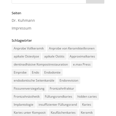
Seiten
Dr. Kuhmann
Impressum
Schlagwörter
Anprobe Vollkeramik
Anprobe von Keramikteilkronen
apikale Osteolyse
apikale Ostitis
Approximalkaries
dentinadhäsive Kompositrestauration
e.max Press
Einprobe
Endo
Endodontie
endodontische Seitenkanäle
Endorevision
Fissurenversiegelung
Frontzahnfraktur
Frontzahnästhetik
Füllungsrandkaries
hidden caries
Implantologie
insuffizienter Füllungsrand
Karies
Karies unter Komposit
Kauflächenkaries
Keramik