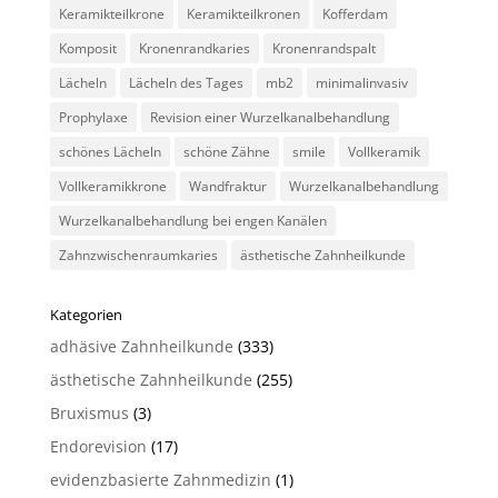
Keramikteilkrone
Keramikteilkronen
Kofferdam
Komposit
Kronenrandkaries
Kronenrandspalt
Lächeln
Lächeln des Tages
mb2
minimalinvasiv
Prophylaxe
Revision einer Wurzelkanalbehandlung
schönes Lächeln
schöne Zähne
smile
Vollkeramik
Vollkeramikkrone
Wandfraktur
Wurzelkanalbehandlung
Wurzelkanalbehandlung bei engen Kanälen
Zahnzwischenraumkaries
ästhetische Zahnheilkunde
Kategorien
adhäsive Zahnheilkunde
(333)
ästhetische Zahnheilkunde
(255)
Bruxismus
(3)
Endorevision
(17)
evidenzbasierte Zahnmedizin
(1)