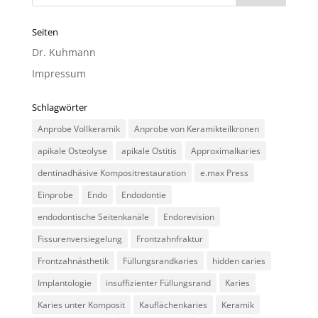
Seiten
Dr. Kuhmann
Impressum
Schlagwörter
Anprobe Vollkeramik
Anprobe von Keramikteilkronen
apikale Osteolyse
apikale Ostitis
Approximalkaries
dentinadhäsive Kompositrestauration
e.max Press
Einprobe
Endo
Endodontie
endodontische Seitenkanäle
Endorevision
Fissurenversiegelung
Frontzahnfraktur
Frontzahnästhetik
Füllungsrandkaries
hidden caries
Implantologie
insuffizienter Füllungsrand
Karies
Karies unter Komposit
Kauflächenkaries
Keramik