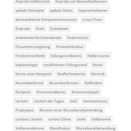
Anprobe Vollkeramik
Anprobe von Keramikteilkronen
apikale Osteolyse
apikale Ostitis
Approximalkaries
dentinadhäsive Kompositrestauration
e.max Press
Einprobe
Endo
Endodontie
endodontische Seitenkanäle
Endorevision
Fissurenversiegelung
Frontzahnfraktur
Frontzahnästhetik
Füllungsrandkaries
hidden caries
Implantologie
insuffizienter Füllungsrand
Karies
Karies unter Komposit
Kauflächenkaries
Keramik
Keramikteilkrone
Keramikteilkronen
Kofferdam
Komposit
Kronenrandkaries
Kronenrandspalt
Lächeln
Lächeln des Tages
mb2
minimalinvasiv
Prophylaxe
Revision einer Wurzelkanalbehandlung
schönes Lächeln
schöne Zähne
smile
Vollkeramik
Vollkeramikkrone
Wandfraktur
Wurzelkanalbehandlung