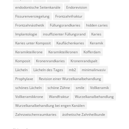
endodontische Seitenkanäle
Endorevision
Fissurenversiegelung
Frontzahnfraktur
Frontzahnästhetik
Füllungsrandkaries
hidden caries
Implantologie
insuffizienter Füllungsrand
Karies
Karies unter Komposit
Kauflächenkaries
Keramik
Keramikteilkrone
Keramikteilkronen
Kofferdam
Komposit
Kronenrandkaries
Kronenrandspalt
Lächeln
Lächeln des Tages
mb2
minimalinvasiv
Prophylaxe
Revision einer Wurzelkanalbehandlung
schönes Lächeln
schöne Zähne
smile
Vollkeramik
Vollkeramikkrone
Wandfraktur
Wurzelkanalbehandlung
Wurzelkanalbehandlung bei engen Kanälen
Zahnzwischenraumkaries
ästhetische Zahnheilkunde