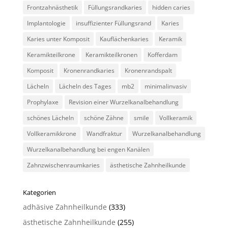
Frontzahnästhetik
Füllungsrandkaries
hidden caries
Implantologie
insuffizienter Füllungsrand
Karies
Karies unter Komposit
Kauflächenkaries
Keramik
Keramikteilkrone
Keramikteilkronen
Kofferdam
Komposit
Kronenrandkaries
Kronenrandspalt
Lächeln
Lächeln des Tages
mb2
minimalinvasiv
Prophylaxe
Revision einer Wurzelkanalbehandlung
schönes Lächeln
schöne Zähne
smile
Vollkeramik
Vollkeramikkrone
Wandfraktur
Wurzelkanalbehandlung
Wurzelkanalbehandlung bei engen Kanälen
Zahnzwischenraumkaries
ästhetische Zahnheilkunde
Kategorien
adhäsive Zahnheilkunde
(333)
ästhetische Zahnheilkunde
(255)