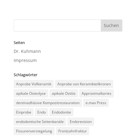
Seiten
Dr. Kuhmann
Impressum
Schlagwörter
Anprobe Vollkeramik
Anprobe von Keramikteilkronen
apikale Osteolyse
apikale Ostitis
Approximalkaries
dentinadhäsive Kompositrestauration
e.max Press
Einprobe
Endo
Endodontie
endodontische Seitenkanäle
Endorevision
Fissurenversiegelung
Frontzahnfraktur