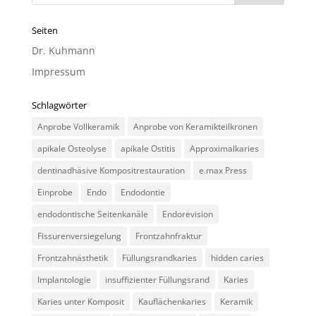
Seiten
Dr. Kuhmann
Impressum
Schlagwörter
Anprobe Vollkeramik
Anprobe von Keramikteilkronen
apikale Osteolyse
apikale Ostitis
Approximalkaries
dentinadhäsive Kompositrestauration
e.max Press
Einprobe
Endo
Endodontie
endodontische Seitenkanäle
Endorevision
Fissurenversiegelung
Frontzahnfraktur
Frontzahnästhetik
Füllungsrandkaries
hidden caries
Implantologie
insuffizienter Füllungsrand
Karies
Karies unter Komposit
Kauflächenkaries
Keramik