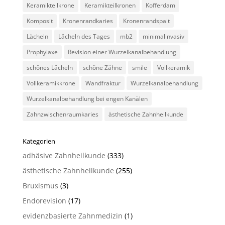
Keramikteilkrone
Keramikteilkronen
Kofferdam
Komposit
Kronenrandkaries
Kronenrandspalt
Lächeln
Lächeln des Tages
mb2
minimalinvasiv
Prophylaxe
Revision einer Wurzelkanalbehandlung
schönes Lächeln
schöne Zähne
smile
Vollkeramik
Vollkeramikkrone
Wandfraktur
Wurzelkanalbehandlung
Wurzelkanalbehandlung bei engen Kanälen
Zahnzwischenraumkaries
ästhetische Zahnheilkunde
Kategorien
adhäsive Zahnheilkunde
(333)
ästhetische Zahnheilkunde
(255)
Bruxismus
(3)
Endorevision
(17)
evidenzbasierte Zahnmedizin
(1)