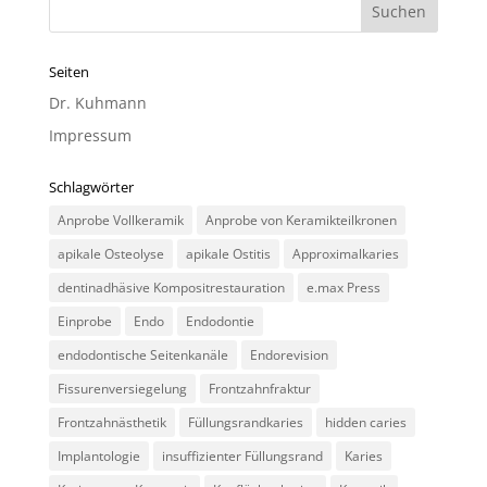
Seiten
Dr. Kuhmann
Impressum
Schlagwörter
Anprobe Vollkeramik
Anprobe von Keramikteilkronen
apikale Osteolyse
apikale Ostitis
Approximalkaries
dentinadhäsive Kompositrestauration
e.max Press
Einprobe
Endo
Endodontie
endodontische Seitenkanäle
Endorevision
Fissurenversiegelung
Frontzahnfraktur
Frontzahnästhetik
Füllungsrandkaries
hidden caries
Implantologie
insuffizienter Füllungsrand
Karies