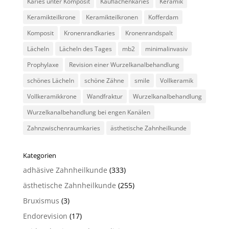
Karies unter Komposit
Kauflächenkaries
Keramik
Keramikteilkrone
Keramikteilkronen
Kofferdam
Komposit
Kronenrandkaries
Kronenrandspalt
Lächeln
Lächeln des Tages
mb2
minimalinvasiv
Prophylaxe
Revision einer Wurzelkanalbehandlung
schönes Lächeln
schöne Zähne
smile
Vollkeramik
Vollkeramikkrone
Wandfraktur
Wurzelkanalbehandlung
Wurzelkanalbehandlung bei engen Kanälen
Zahnzwischenraumkaries
ästhetische Zahnheilkunde
Kategorien
adhäsive Zahnheilkunde
(333)
ästhetische Zahnheilkunde
(255)
Bruxismus
(3)
Endorevision
(17)