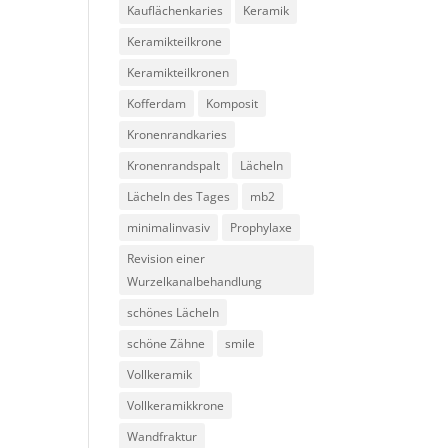
Kauflächenkaries
Keramik
Keramikteilkrone
Keramikteilkronen
Kofferdam
Komposit
Kronenrandkaries
Kronenrandspalt
Lächeln
Lächeln des Tages
mb2
minimalinvasiv
Prophylaxe
Revision einer
Wurzelkanalbehandlung
schönes Lächeln
schöne Zähne
smile
Vollkeramik
Vollkeramikkrone
Wandfraktur