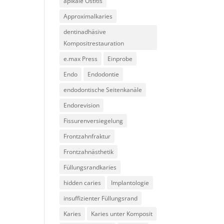
apikale Ostitis
Approximalkaries
dentinadhäsive
Kompositrestauration
e.max Press
Einprobe
Endo
Endodontie
endodontische Seitenkanäle
Endorevision
Fissurenversiegelung
Frontzahnfraktur
Frontzahnästhetik
Füllungsrandkaries
hidden caries
Implantologie
insuffizienter Füllungsrand
Karies
Karies unter Komposit