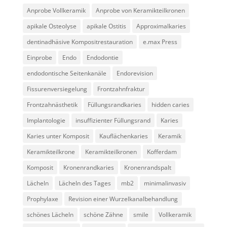
Anprobe Vollkeramik
Anprobe von Keramikteilkronen
apikale Osteolyse
apikale Ostitis
Approximalkaries
dentinadhäsive Kompositrestauration
e.max Press
Einprobe
Endo
Endodontie
endodontische Seitenkanäle
Endorevision
Fissurenversiegelung
Frontzahnfraktur
Frontzahnästhetik
Füllungsrandkaries
hidden caries
Implantologie
insuffizienter Füllungsrand
Karies
Karies unter Komposit
Kauflächenkaries
Keramik
Keramikteilkrone
Keramikteilkronen
Kofferdam
Komposit
Kronenrandkaries
Kronenrandspalt
Lächeln
Lächeln des Tages
mb2
minimalinvasiv
Prophylaxe
Revision einer Wurzelkanalbehandlung
schönes Lächeln
schöne Zähne
smile
Vollkeramik