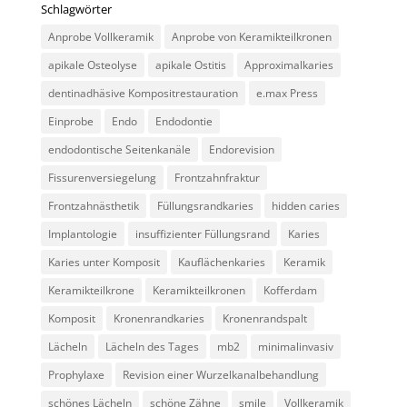
Schlagwörter
Anprobe Vollkeramik
Anprobe von Keramikteilkronen
apikale Osteolyse
apikale Ostitis
Approximalkaries
dentinadhäsive Kompositrestauration
e.max Press
Einprobe
Endo
Endodontie
endodontische Seitenkanäle
Endorevision
Fissurenversiegelung
Frontzahnfraktur
Frontzahnästhetik
Füllungsrandkaries
hidden caries
Implantologie
insuffizienter Füllungsrand
Karies
Karies unter Komposit
Kauflächenkaries
Keramik
Keramikteilkrone
Keramikteilkronen
Kofferdam
Komposit
Kronenrandkaries
Kronenrandspalt
Lächeln
Lächeln des Tages
mb2
minimalinvasiv
Prophylaxe
Revision einer Wurzelkanalbehandlung
schönes Lächeln
schöne Zähne
smile
Vollkeramik