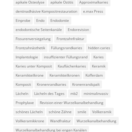
apikale Osteolyse
apikale Ostitis
Approximalkaries
dentinadhäsive Kompositrestauration
e.max Press
Einprobe
Endo
Endodontie
endodontische Seitenkanäle
Endorevision
Fissurenversiegelung
Frontzahnfraktur
Frontzahnästhetik
Füllungsrandkaries
hidden caries
Implantologie
insuffizienter Füllungsrand
Karies
Karies unter Komposit
Kauflächenkaries
Keramik
Keramikteilkrone
Keramikteilkronen
Kofferdam
Komposit
Kronenrandkaries
Kronenrandspalt
Lächeln
Lächeln des Tages
mb2
minimalinvasiv
Prophylaxe
Revision einer Wurzelkanalbehandlung
schönes Lächeln
schöne Zähne
smile
Vollkeramik
Vollkeramikkrone
Wandfraktur
Wurzelkanalbehandlung
Wurzelkanalbehandlung bei engen Kanälen