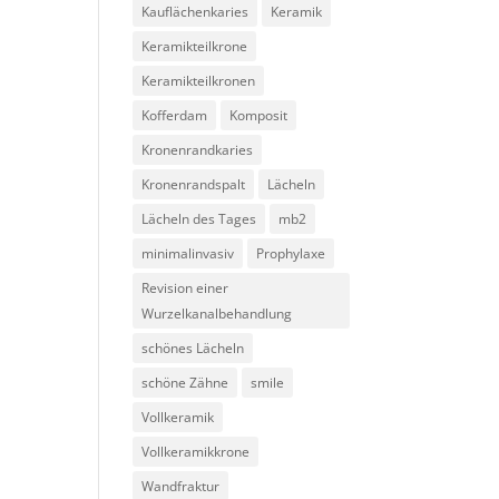
Kauflächenkaries
Keramik
Keramikteilkrone
Keramikteilkronen
Kofferdam
Komposit
Kronenrandkaries
Kronenrandspalt
Lächeln
Lächeln des Tages
mb2
minimalinvasiv
Prophylaxe
Revision einer
Wurzelkanalbehandlung
schönes Lächeln
schöne Zähne
smile
Vollkeramik
Vollkeramikkrone
Wandfraktur