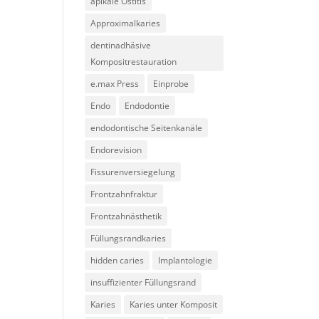
apikale Ostitis
Approximalkaries
dentinadhäsive
Kompositrestauration
e.max Press
Einprobe
Endo
Endodontie
endodontische Seitenkanäle
Endorevision
Fissurenversiegelung
Frontzahnfraktur
Frontzahnästhetik
Füllungsrandkaries
hidden caries
Implantologie
insuffizienter Füllungsrand
Karies
Karies unter Komposit