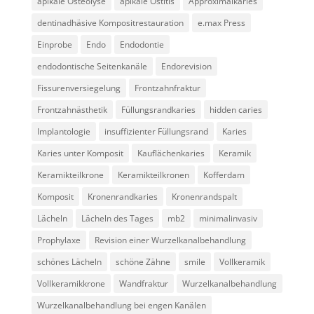
apikale Osteolyse
apikale Ostitis
Approximalkaries
dentinadhäsive Kompositrestauration
e.max Press
Einprobe
Endo
Endodontie
endodontische Seitenkanäle
Endorevision
Fissurenversiegelung
Frontzahnfraktur
Frontzahnästhetik
Füllungsrandkaries
hidden caries
Implantologie
insuffizienter Füllungsrand
Karies
Karies unter Komposit
Kauflächenkaries
Keramik
Keramikteilkrone
Keramikteilkronen
Kofferdam
Komposit
Kronenrandkaries
Kronenrandspalt
Lächeln
Lächeln des Tages
mb2
minimalinvasiv
Prophylaxe
Revision einer Wurzelkanalbehandlung
schönes Lächeln
schöne Zähne
smile
Vollkeramik
Vollkeramikkrone
Wandfraktur
Wurzelkanalbehandlung
Wurzelkanalbehandlung bei engen Kanälen