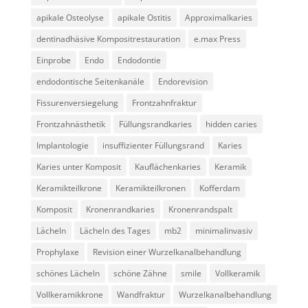
apikale Osteolyse
apikale Ostitis
Approximalkaries
dentinadhäsive Kompositrestauration
e.max Press
Einprobe
Endo
Endodontie
endodontische Seitenkanäle
Endorevision
Fissurenversiegelung
Frontzahnfraktur
Frontzahnästhetik
Füllungsrandkaries
hidden caries
Implantologie
insuffizienter Füllungsrand
Karies
Karies unter Komposit
Kauflächenkaries
Keramik
Keramikteilkrone
Keramikteilkronen
Kofferdam
Komposit
Kronenrandkaries
Kronenrandspalt
Lächeln
Lächeln des Tages
mb2
minimalinvasiv
Prophylaxe
Revision einer Wurzelkanalbehandlung
schönes Lächeln
schöne Zähne
smile
Vollkeramik
Vollkeramikkrone
Wandfraktur
Wurzelkanalbehandlung