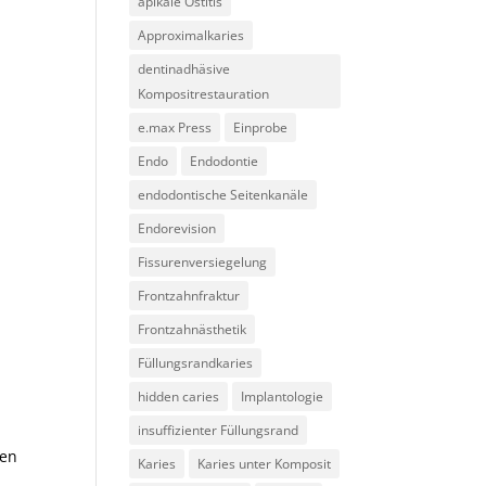
apikale Ostitis
Approximalkaries
dentinadhäsive
Kompositrestauration
e.max Press
Einprobe
Endo
Endodontie
endodontische Seitenkanäle
Endorevision
Fissurenversiegelung
Frontzahnfraktur
Frontzahnästhetik
Füllungsrandkaries
hidden caries
Implantologie
insuffizienter Füllungsrand
Den
Karies
Karies unter Komposit