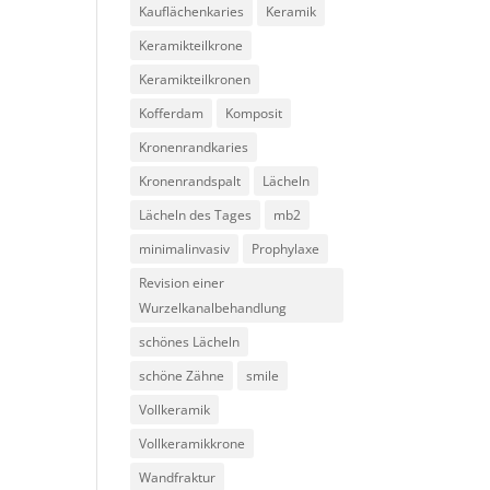
Kauflächenkaries
Keramik
Keramikteilkrone
Keramikteilkronen
Kofferdam
Komposit
Kronenrandkaries
Kronenrandspalt
Lächeln
Lächeln des Tages
mb2
minimalinvasiv
Prophylaxe
Revision einer
Wurzelkanalbehandlung
schönes Lächeln
schöne Zähne
smile
Vollkeramik
Vollkeramikkrone
Wandfraktur