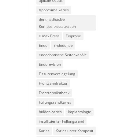
apikale Ostitis
Approximalkaries
dentinadhäsive
Kompositrestauration
e.max Press
Einprobe
Endo
Endodontie
endodontische Seitenkanäle
Endorevision
Fissurenversiegelung
Frontzahnfraktur
Frontzahnästhetik
Füllungsrandkaries
hidden caries
Implantologie
insuffizienter Füllungsrand
Karies
Karies unter Komposit