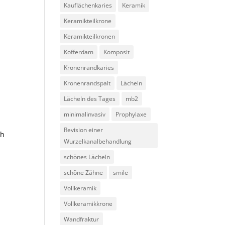
Kauflächenkaries
Keramik
Keramikteilkrone
Keramikteilkronen
Kofferdam
Komposit
Kronenrandkaries
Kronenrandspalt
Lächeln
Lächeln des Tages
mb2
minimalinvasiv
Prophylaxe
Revision einer
ch
Wurzelkanalbehandlung
schönes Lächeln
schöne Zähne
smile
Vollkeramik
Vollkeramikkrone
Wandfraktur