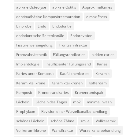
apikale Osteolyse
apikale Ostitis
Approximalkaries
dentinadhäsive Kompositrestauration
e.max Press
Einprobe
Endo
Endodontie
endodontische Seitenkanäle
Endorevision
Fissurenversiegelung
Frontzahnfraktur
Frontzahnästhetik
Füllungsrandkaries
hidden caries
Implantologie
insuffizienter Füllungsrand
Karies
Karies unter Komposit
Kauflächenkaries
Keramik
Keramikteilkrone
Keramikteilkronen
Kofferdam
Komposit
Kronenrandkaries
Kronenrandspalt
Lächeln
Lächeln des Tages
mb2
minimalinvasiv
Prophylaxe
Revision einer Wurzelkanalbehandlung
schönes Lächeln
schöne Zähne
smile
Vollkeramik
Vollkeramikkrone
Wandfraktur
Wurzelkanalbehandlung