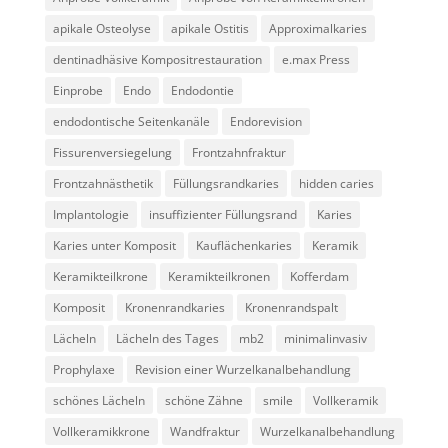
apikale Osteolyse
apikale Ostitis
Approximalkaries
dentinadhäsive Kompositrestauration
e.max Press
Einprobe
Endo
Endodontie
endodontische Seitenkanäle
Endorevision
Fissurenversiegelung
Frontzahnfraktur
Frontzahnästhetik
Füllungsrandkaries
hidden caries
Implantologie
insuffizienter Füllungsrand
Karies
Karies unter Komposit
Kauflächenkaries
Keramik
Keramikteilkrone
Keramikteilkronen
Kofferdam
Komposit
Kronenrandkaries
Kronenrandspalt
Lächeln
Lächeln des Tages
mb2
minimalinvasiv
Prophylaxe
Revision einer Wurzelkanalbehandlung
schönes Lächeln
schöne Zähne
smile
Vollkeramik
Vollkeramikkrone
Wandfraktur
Wurzelkanalbehandlung