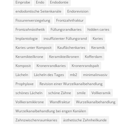
Einprobe
Endo
Endodontie
endodontische Seitenkanäle
Endorevision
Fissurenversiegelung
Frontzahnfraktur
Frontzahnästhetik
Füllungsrandkaries
hidden caries
Implantologie
insuffizienter Füllungsrand
Karies
Karies unter Komposit
Kauflächenkaries
Keramik
Keramikteilkrone
Keramikteilkronen
Kofferdam
Komposit
Kronenrandkaries
Kronenrandspalt
Lächeln
Lächeln des Tages
mb2
minimalinvasiv
Prophylaxe
Revision einer Wurzelkanalbehandlung
schönes Lächeln
schöne Zähne
smile
Vollkeramik
Vollkeramikkrone
Wandfraktur
Wurzelkanalbehandlung
Wurzelkanalbehandlung bei engen Kanälen
Zahnzwischenraumkaries
ästhetische Zahnheilkunde