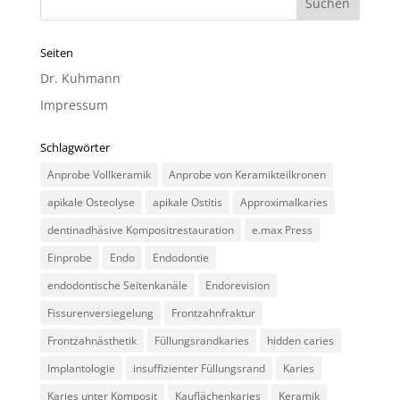
Seiten
Dr. Kuhmann
Impressum
Schlagwörter
Anprobe Vollkeramik
Anprobe von Keramikteilkronen
apikale Osteolyse
apikale Ostitis
Approximalkaries
dentinadhäsive Kompositrestauration
e.max Press
Einprobe
Endo
Endodontie
endodontische Seitenkanäle
Endorevision
Fissurenversiegelung
Frontzahnfraktur
Frontzahnästhetik
Füllungsrandkaries
hidden caries
Implantologie
insuffizienter Füllungsrand
Karies
Karies unter Komposit
Kauflächenkaries
Keramik