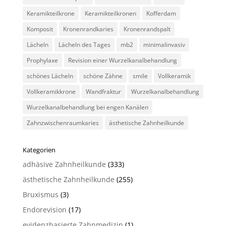
Keramikteilkrone
Keramikteilkronen
Kofferdam
Komposit
Kronenrandkaries
Kronenrandspalt
Lächeln
Lächeln des Tages
mb2
minimalinvasiv
Prophylaxe
Revision einer Wurzelkanalbehandlung
schönes Lächeln
schöne Zähne
smile
Vollkeramik
Vollkeramikkrone
Wandfraktur
Wurzelkanalbehandlung
Wurzelkanalbehandlung bei engen Kanälen
Zahnzwischenraumkaries
ästhetische Zahnheilkunde
Kategorien
adhäsive Zahnheilkunde
(333)
ästhetische Zahnheilkunde
(255)
Bruxismus
(3)
Endorevision
(17)
evidenzbasierte Zahnmedizin
(1)