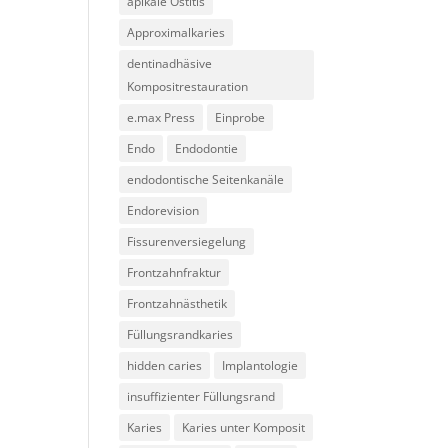
apikale Ostitis
Approximalkaries
dentinadhäsive
Kompositrestauration
e.max Press
Einprobe
Endo
Endodontie
endodontische Seitenkanäle
Endorevision
Fissurenversiegelung
Frontzahnfraktur
Frontzahnästhetik
Füllungsrandkaries
hidden caries
Implantologie
insuffizienter Füllungsrand
Karies
Karies unter Komposit