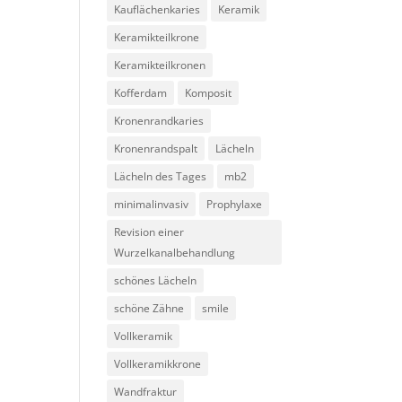
Kauflächenkaries
Keramik
Keramikteilkrone
Keramikteilkronen
Kofferdam
Komposit
Kronenrandkaries
Kronenrandspalt
Lächeln
Lächeln des Tages
mb2
minimalinvasiv
Prophylaxe
Revision einer
Wurzelkanalbehandlung
schönes Lächeln
schöne Zähne
smile
Vollkeramik
Vollkeramikkrone
Wandfraktur