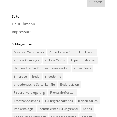
Seiten
Dr. Kuhmann
Impressum
Schlagwörter
Anprobe Vollkeramik
Anprobe von Keramikteilkronen
apikale Osteolyse
apikale Ostitis
Approximalkaries
dentinadhäsive Kompositrestauration
e.max Press
Einprobe
Endo
Endodontie
endodontische Seitenkanäle
Endorevision
Fissurenversiegelung
Frontzahnfraktur
Frontzahnästhetik
Füllungsrandkaries
hidden caries
Implantologie
insuffizienter Füllungsrand
Karies
Karies unter Komposit
Kauflächenkaries
Keramik