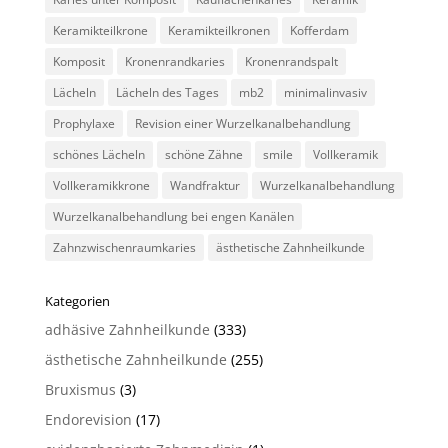
Keramikteilkrone
Keramikteilkronen
Kofferdam
Komposit
Kronenrandkaries
Kronenrandspalt
Lächeln
Lächeln des Tages
mb2
minimalinvasiv
Prophylaxe
Revision einer Wurzelkanalbehandlung
schönes Lächeln
schöne Zähne
smile
Vollkeramik
Vollkeramikkrone
Wandfraktur
Wurzelkanalbehandlung
Wurzelkanalbehandlung bei engen Kanälen
Zahnzwischenraumkaries
ästhetische Zahnheilkunde
Kategorien
adhäsive Zahnheilkunde
(333)
ästhetische Zahnheilkunde
(255)
Bruxismus
(3)
Endorevision
(17)