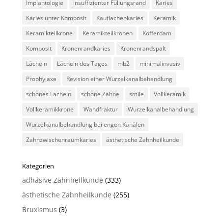
Implantologie
insuffizienter Füllungsrand
Karies
Karies unter Komposit
Kauflächenkaries
Keramik
Keramikteilkrone
Keramikteilkronen
Kofferdam
Komposit
Kronenrandkaries
Kronenrandspalt
Lächeln
Lächeln des Tages
mb2
minimalinvasiv
Prophylaxe
Revision einer Wurzelkanalbehandlung
schönes Lächeln
schöne Zähne
smile
Vollkeramik
Vollkeramikkrone
Wandfraktur
Wurzelkanalbehandlung
Wurzelkanalbehandlung bei engen Kanälen
Zahnzwischenraumkaries
ästhetische Zahnheilkunde
Kategorien
adhäsive Zahnheilkunde
(333)
ästhetische Zahnheilkunde
(255)
Bruxismus
(3)