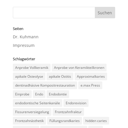
Seiten
Dr. Kuhmann
Impressum
Schlagwörter
Anprobe Vollkeramik
Anprobe von Keramikteilkronen
apikale Osteolyse
apikale Ostitis
Approximalkaries
dentinadhäsive Kompositrestauration
e.max Press
Einprobe
Endo
Endodontie
endodontische Seitenkanäle
Endorevision
Fissurenversiegelung
Frontzahnfraktur
Frontzahnästhetik
Füllungsrandkaries
hidden caries