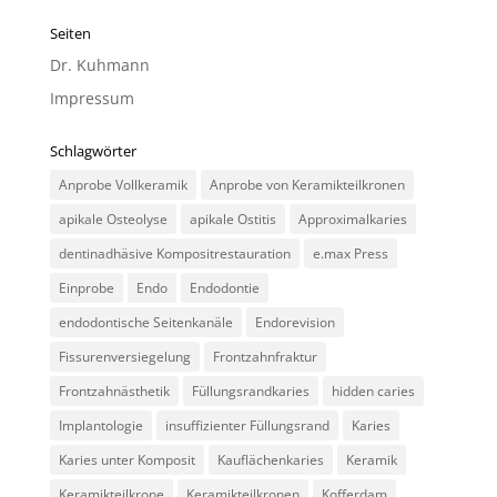
Seiten
Dr. Kuhmann
Impressum
Schlagwörter
Anprobe Vollkeramik
Anprobe von Keramikteilkronen
apikale Osteolyse
apikale Ostitis
Approximalkaries
dentinadhäsive Kompositrestauration
e.max Press
Einprobe
Endo
Endodontie
endodontische Seitenkanäle
Endorevision
Fissurenversiegelung
Frontzahnfraktur
Frontzahnästhetik
Füllungsrandkaries
hidden caries
Implantologie
insuffizienter Füllungsrand
Karies
Karies unter Komposit
Kauflächenkaries
Keramik
Keramikteilkrone
Keramikteilkronen
Kofferdam