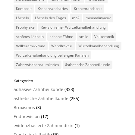
Komposit
Kronenrandkaries
Kronenrandspalt
Lächeln
Lächeln des Tages
mb2
minimalinvasiv
Prophylaxe
Revision einer Wurzelkanalbehandlung
schönes Lächeln
schöne Zähne
smile
Vollkeramik
Vollkeramikkrone
Wandfraktur
Wurzelkanalbehandlung
Wurzelkanalbehandlung bei engen Kanälen
Zahnzwischenraumkaries
ästhetische Zahnheilkunde
Kategorien
adhäsive Zahnheilkunde
(333)
ästhetische Zahnheilkunde
(255)
Bruxismus
(3)
Endorevision
(17)
evidenzbasierte Zahnmedizin
(1)
Frontzahnästhetik
(66)