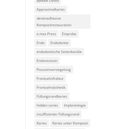
apikale Ostitis
Approximalkaries
dentinadhäsive
Kompositrestauration
e.max Press
Einprobe
Endo
Endodontie
endodontische Seitenkanäle
Endorevision
Fissurenversiegelung
Frontzahnfraktur
Frontzahnästhetik
Füllungsrandkaries
hidden caries
Implantologie
insuffizienter Füllungsrand
Karies
Karies unter Komposit