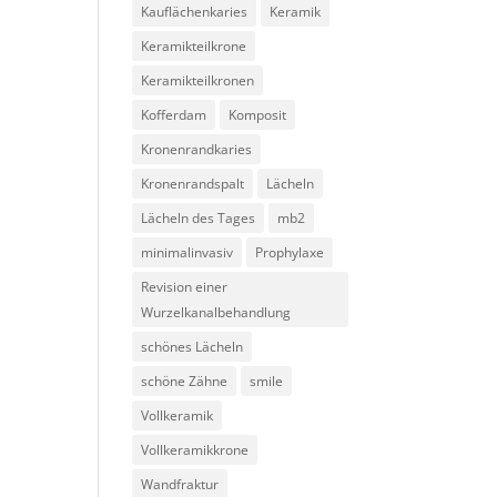
Kauflächenkaries
Keramik
Keramikteilkrone
Keramikteilkronen
Kofferdam
Komposit
Kronenrandkaries
Kronenrandspalt
Lächeln
Lächeln des Tages
mb2
minimalinvasiv
Prophylaxe
Revision einer
Wurzelkanalbehandlung
schönes Lächeln
schöne Zähne
smile
Vollkeramik
Vollkeramikkrone
Wandfraktur